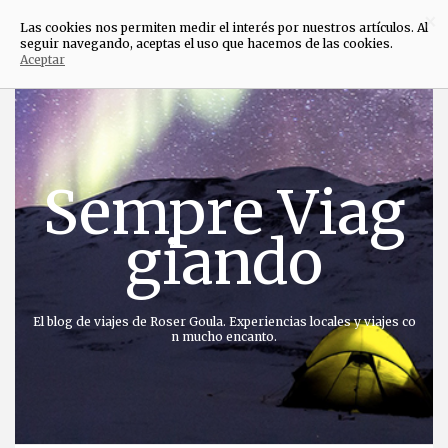
×
Las cookies nos permiten medir el interés por nuestros artículos. Al
seguir navegando, aceptas el uso que hacemos de las cookies.
Aceptar
Saltar
al
contenido
Sempre Viag
giando
El blog de viajes de Roser Goula. Experiencias locales y viajes co
n mucho encanto.