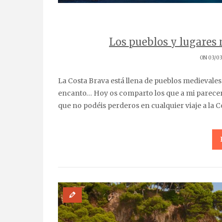
Los pueblos y lugares 
ON 03/03
La Costa Brava está llena de pueblos medievales bonitos, playas de postal y rincones con mucho
encanto… Hoy os comparto los que a mi parecer,
que no podéis perderos en cualquier viaje a la C