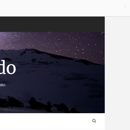
×
do
nto.