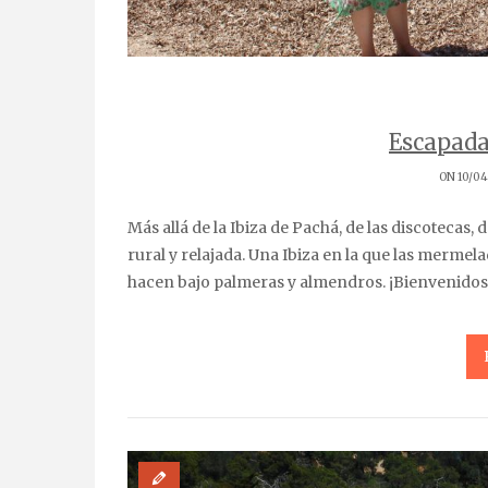
Escapada 
ON 10/04
Más allá de la Ibiza de Pachá, de las discotecas, de las fiestas y de los resorts de pulsera, existe una Ibiza
rural y relajada. Una Ibiza en la que las mermelad
hacen bajo palmeras y almendros. ¡Bienvenidos a 