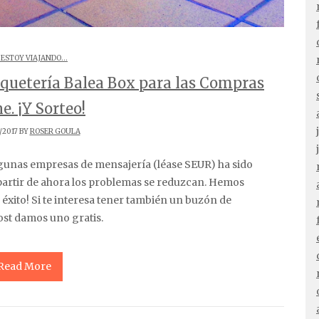
 ESTOY VIAJANDO...
quetería Balea Box para las Compras
e. ¡Y Sorteo!
/2017 BY
ROSER GOULA
partir de ahora los problemas se reduzcan. Hemos
n éxito! Si te interesa tener también un buzón de
ost damos uno gratis.
Read More