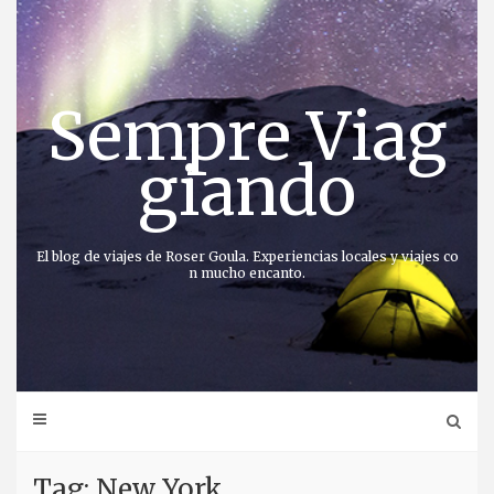
Saltar
al
contenido
Sempre Viag
giando
El blog de viajes de Roser Goula. Experiencias locales y viajes co
n mucho encanto.
Tag: New York