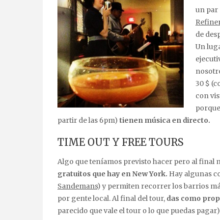
un par 
Refine
de des
Un luga
ejecut
nosotro
30 $ (c
con vis
porque 
partir de las 6pm)
tienen música en directo.
TIME OUT Y FREE TOURS
Algo que teníamos previsto hacer pero al final n
gratuitos que hay en New York.
Hay algunas co
Sandemans
) y permiten recorrer los barrios m
por gente local. Al final del tour,
das como propi
parecido que vale el tour o lo que puedas pagar)