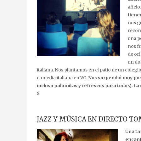
aficio
tiene
nos gu
recom
una pe
nos f
de or
un do
italiana. Nos plantamos en el patio de un coleg
comedia italiana en V.O.
Nos sorpendió muy pos
incluso palomitas y refrescos para todos).
La 
$.
JAZZ Y MÚSICA EN DIRECTO 
Una ta
encant