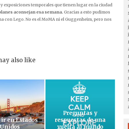
s y exposiciones temporales que tienen lugar en la ciudad
 planes aconsejan esa semana.
Gracias a esto pudimos
cha con Lego. No es el MoMA ni el Guggenheim, pero nos
ay also like
Preguntas y
ir en Estados
respuestas de una
Unidos
vuelta al mundo