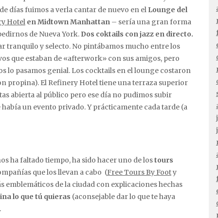
de días fuimos a verla cantar de nuevo en el
Lounge del
ry Hotel
en Midtown Manhattan
– sería una gran forma
pedirnos de Nueva York.
Dos coktails con jazz en directo.
r tranquilo y selecto. No pintábamos mucho entre los
ivos que estaban de «afterwork» con sus amigos, pero
s lo pasamos genial. Los cocktails en el lounge costaron
on propina). El Refinery Hotel tiene una terraza superior
tas abierta al público pero ese día no pudimos subir
había un evento privado. Y prácticamente cada tarde (a
os ha faltado tiempo, ha sido hacer uno de los
tours
mpañías que los llevan a cabo (
Free Tours By Foot
y
ás emblemáticos de la ciudad con explicaciones hechas
na lo que tú quieras
(aconsejable dar lo que te haya
.