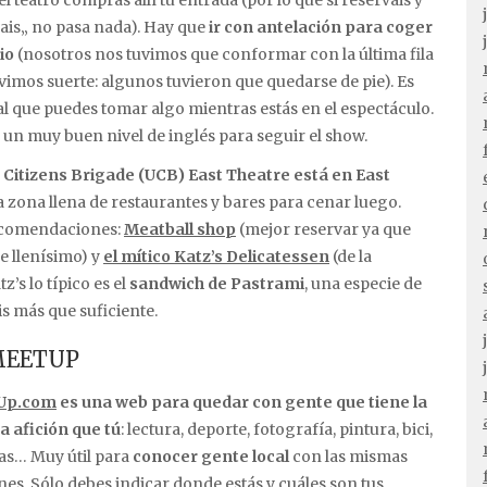
l teatro compras allí tu entrada (por lo que si reserváis y
 vais„ no pasa nada). Hay que
ir con antelación para coger
io
(nosotros nos tuvimos que conformar con la última fila
uvimos suerte: algunos tuvieron que quedarse de pie). Es
l que puedes tomar algo mientras estás en el espectáculo.
 un muy buen nivel de inglés para seguir el show.
Citizens Brigade (UCB) East Theatre está en East
 zona llena de restaurantes y bares para cenar luego.
ecomendaciones:
Meatball shop
(mejor reservar ya que
e llenísimo) y
el mítico Katz’s Delicatessen
(de la
tz’s lo típico es el
sandwich de Pastrami
, una especie de
is más que suficiente.
MEETUP
Up.com
es una web para quedar con gente que tiene la
 afición que tú
: lectura, deporte, fotografía, pintura, bici,
as… Muy útil para
conocer gente local
con las mismas
nes. Sólo debes indicar donde estás y cuáles son tus