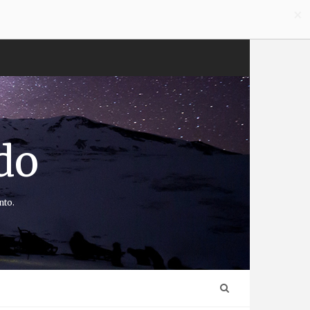
×
do
nto.