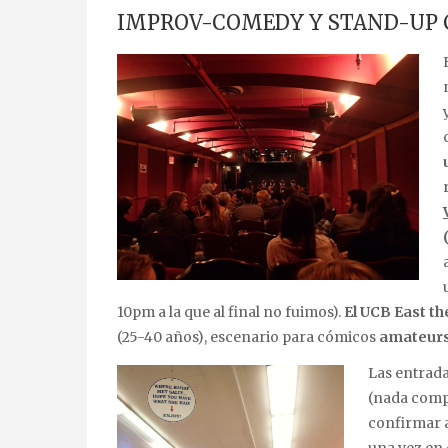
IMPROV-COMEDY Y STAND-UP
10pm a la que al final no fuimos).
El UCB East th
(25-40 años), escenario para cómicos
amateur
Las entrad
(nada comp
confirmar a