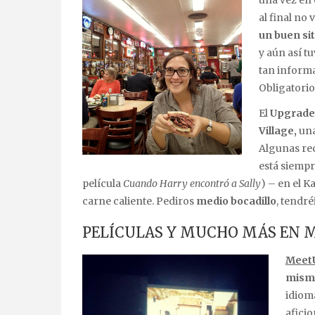
una vez en e
al final no
un buen sit
y aún así t
tan informa
Obligatorio
El
Upgrade 
Village,
una
Algunas r
está siempr
película
Cuando Harry encontró a Sally
) – en el Ka
carne caliente. Pediros
medio bocadillo
, tendré
PELÍCULAS Y MUCHO MÁS EN 
Meet
misma
idiom
aficio