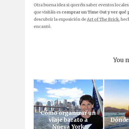
Otra buena idea si queréis saber eventos locale
que visitáis es
comprar un Time Out y ver qué
descubrir la exposición de
Art of The Brick
, he
encantó.
You m
Cómo organizar un
viaje barato a
Dónde 
Nueva York