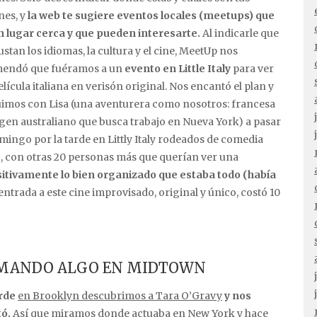
nes, y
la web te sugiere eventos locales (meetups) que
n lugar cerca y que pueden interesarte.
Al indicarle que
stan los idiomas, la cultura y el cine, MeetUp nos
endó que fuéramos a un
evento en Little Italy
para ver
lícula italiana en verisón original. Nos encantó el plan y
uimos con Lisa (una aventurera como nosotros: francesa
igen australiano que busca trabajo en Nueva York) a pasar
mingo por la tarde en Littly Italy rodeados de comedia
io, con otras 20 personas más que querían ver una
itivamente lo bien organizado que estaba todo (había
entrada a este cine improvisado, original y único, costó 10
TOMANDO ALGO EN MIDTOWN
rde
en Brooklyn descubrimos a Tara O’Gravy
y nos
ó.
Así que miramos donde actuaba en New York y hace