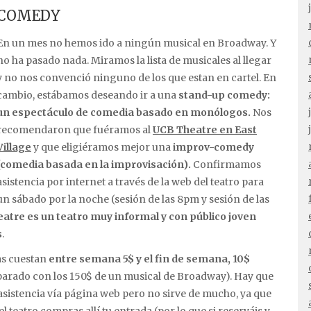
 COMEDY
En un mes no hemos ido a ningún musical en Broadway. Y
no ha pasado nada. Miramos la lista de musicales al llegar
y no nos convenció ninguno de los que estan en cartel. En
cambio, estábamos deseando ir a una
stand-up comedy:
un espectáculo de comedia basado en monólogos.
Nos
recomendaron que fuéramos al
UCB Theatre en East
Village
y que eligiéramos mejor una
improv-comedy
(comedia basada en la improvisación).
Confirmamos
asistencia por internet a través de la web del teatro para
un sábado por la noche (sesión de las 8pm y sesión de las
eatre es un teatro muy informal y con público joven
s
.
as cuestan
entre semana 5$ y el fin de semana, 10$
arado con los 150$ de un musical de Broadway). Hay que
sistencia vía página web pero no sirve de mucho, ya que