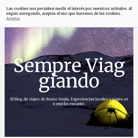
×
Las cookies nos permiten medir el interés por nuestros artículos. Al
seguir navegando, aceptas el uso que hacemos de las cookies.
Aceptar
Saltar
al
contenido
Sempre Viag
giando
El blog de viajes de Roser Goula. Experiencias locales y viajes co
n mucho encanto.