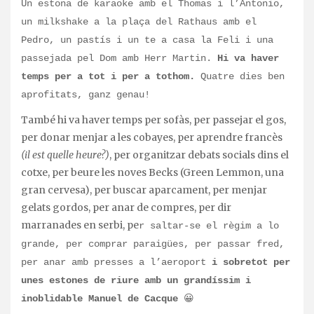
Un estona de karaoke amb el Thomas i l’Antonio,
un milkshake a la plaça del Rathaus amb el
Pedro, un pastís i un te a casa la Feli i una
passejada pel Dom amb Herr Martin.
Hi va haver
temps per a tot i per a tothom.
Quatre dies ben
aprofitats, ganz genau!
També hi va haver temps per sofàs, per passejar el gos,
per donar menjar a les cobayes, per aprendre francès
(il est quelle heure?)
, per organitzar debats socials dins el
cotxe, per beure les noves Becks (Green Lemmon, una
gran cervesa), per buscar aparcament, per menjar
gelats gordos, per anar de compres, per dir
marranades en serbi, pe
r saltar-se el règim a lo
grande, per comprar paraigües, per passar fred,
per anar amb presses a l’aeroport
i sobretot per
unes estones de riure amb un grandíssim i
inoblidable Manuel de Cacque
😀