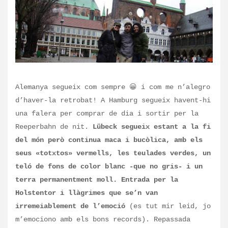
Alemanya segueix com sempre 😀 i com me n’alegro
d’haver-la retrobat! A Hamburg segueix havent-hi
una falera per comprar de dia i sortir per la
Reeperbahn de nit.
Lübeck segueix estant a la fi
del món però continua maca i bucòlica, amb els
seus «totxtos» vermells, les teulades verdes, un
teló de
fons de color blanc -que no gris- i un
terra permanentment moll.
Entrada per la
Holstentor i llàgrimes que se’n van
irremeiablement de l’emoció
(es tut mir leid, jo
m’
emociono amb els bons records). Repassada