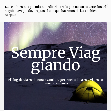
×
Las cookies nos permiten medir el interés por nuestros artículos. Al
seguir navegando, aceptas el uso que hacemos de las cookies.
Aceptar
Saltar
al
contenido
Sempre Viag
giando
El blog de viajes de Roser Goula. Experiencias locales y viajes co
n mucho encanto.