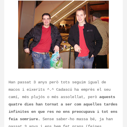
Han passat 3 anys però tots seguim igual de
macos i eixerits ^.^ Cadascú ha emprès el seu
camí, més plujós o més assolellat, però
aquests
quatre dies han tornat a ser com aquelles tardes
infinites en que res no ens preocupava i tot ens
feia somriure.
Sense saber-ho massa bé, ja han
passat 3 anys i ens hem fet grans (feines,