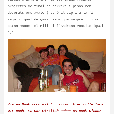
projectes de final de carrera i pisos ben
decorats ens avalen) però al cap i a la fi,
seguim igual de
gamarussos
que sempre. (…i no
estan macos, el Mille i l’Andreas vestits igual?
^.^)
Vielen Dank noch mal für alles.
Vier tolle Tage
mit euch.
Es war wirklich schön um euch wieder