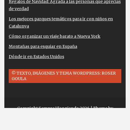
Regalos de Navidad: Agrada a las personas que aprecias
de verdad
Los mejores parques temáticos para ir con niños en
Catalunya
Cómo organizar un viaje barato a Nueva York
Montañas para esquiar en España
Dónde ir en Estados Unidos
© TEXTO, IMÁGENES Y TEMA WORDPRESS: ROSER
GOULA
Copyright Sempre Viaggiando 2026
| Theme by
ThemeinProgress
| Proudly powered by
WordPress