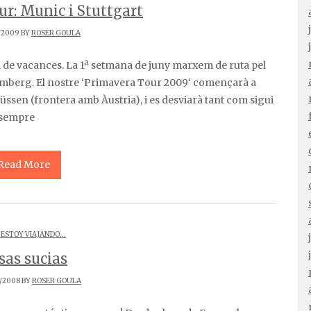
r: Munic i Stuttgart
/2009 BY
ROSER GOULA
emberg. El nostre ‘Primavera Tour 2009‘ començarà a
üssen (frontera amb Àustria), i es desviarà tant com sigui
 sempre
Read More
 ESTOY VIAJANDO...
sas sucias
/2008 BY
ROSER GOULA