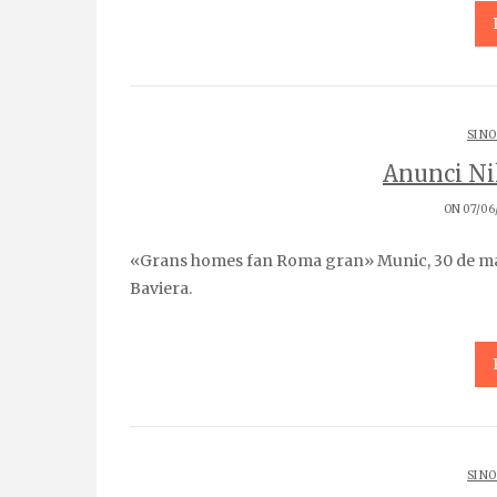
SI NO
Anunci Ni
ON 07/06
«Grans homes fan Roma gran» Munic, 30 de maig 2009 Les proeses d’aquest Barça arriben fins a
Baviera.
SI NO