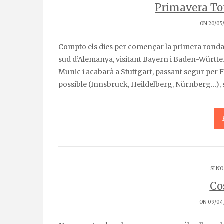
Primavera Tou
ON 20/05
Compto els dies per començar la primera ronda de vacances. La 1ª setmana de juny marxem de ruta pel
sud d’Alemanya, visitant Bayern i Baden-Württ
Munic i acabarà a Stuttgart, passant segur per F
possible (Innsbruck, Heildelberg, Nürnberg…),
SI NO
Co
ON 09/04