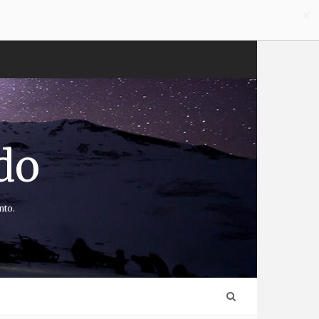
×
do
nto.