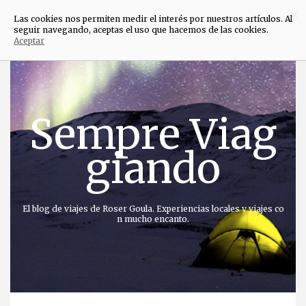
×
Las cookies nos permiten medir el interés por nuestros artículos. Al
seguir navegando, aceptas el uso que hacemos de las cookies.
Aceptar
Saltar
al
contenido
Sempre Viag
giando
El blog de viajes de Roser Goula. Experiencias locales y viajes co
n mucho encanto.