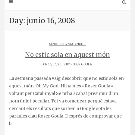
Day: junio 16, 2008
SI NO ESTOY VIAJANDO...
No estic sola en aquest món
ON 16/06/2008 BY
ROSER GOULA
La setmana passada vaig descobrir que no estic sola en
aquest món. Oh My God! Hi ha més «Roser Goula»
voltant per Catalunya! Se m’ha acabat presumir d’un
nom únic i peculiar. Tot va començar perquè estava
cercant els resultats que sortien a Google sota les
paraules clau Roser Goula. Després de comprovar que
la