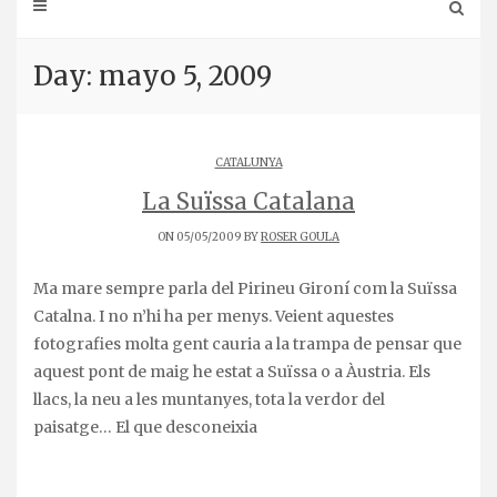
Day: mayo 5, 2009
CATALUNYA
La Suïssa Catalana
ON 05/05/2009 BY
ROSER GOULA
Ma mare sempre parla del Pirineu Gironí com la Suïssa
Catalna. I no n’hi ha per menys. Veient aquestes
fotografies molta gent cauria a la trampa de pensar que
aquest pont de maig he estat a Suïssa o a Àustria. Els
llacs, la neu a les muntanyes, tota la verdor del
paisatge… El que desconeixia