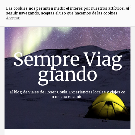
×
Las cookies nos permiten medir el interés por nuestros artículos. Al
seguir navegando, aceptas el uso que hacemos de las cookies.
Aceptar
Saltar
al
contenido
Sempre Viag
giando
El blog de viajes de Roser Goula. Experiencias locales y viajes co
n mucho encanto.