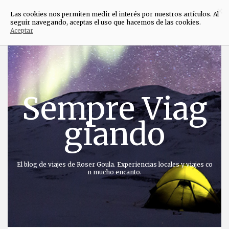
×
Las cookies nos permiten medir el interés por nuestros artículos. Al
seguir navegando, aceptas el uso que hacemos de las cookies.
Aceptar
Saltar
al
contenido
Sempre Viag
giando
El blog de viajes de Roser Goula. Experiencias locales y viajes co
n mucho encanto.