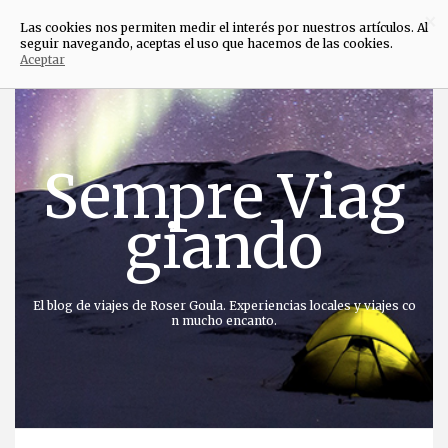
×
Las cookies nos permiten medir el interés por nuestros artículos. Al
seguir navegando, aceptas el uso que hacemos de las cookies.
Aceptar
Saltar
al
contenido
Sempre Viag
giando
El blog de viajes de Roser Goula. Experiencias locales y viajes co
n mucho encanto.