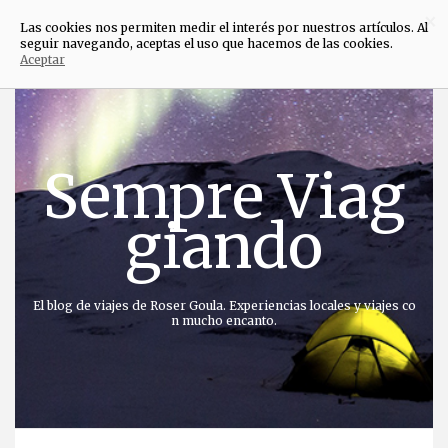
×
Las cookies nos permiten medir el interés por nuestros artículos. Al
seguir navegando, aceptas el uso que hacemos de las cookies.
Aceptar
Saltar
al
contenido
Sempre Viag
giando
El blog de viajes de Roser Goula. Experiencias locales y viajes co
n mucho encanto.