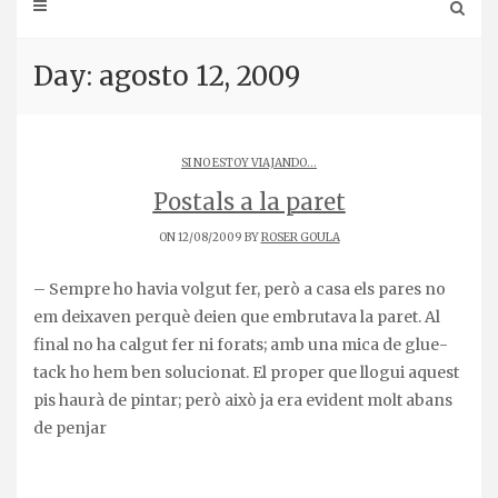
Day: agosto 12, 2009
SI NO ESTOY VIAJANDO...
Postals a la paret
ON 12/08/2009 BY
ROSER GOULA
– Sempre ho havia volgut fer, però a casa els pares no
em deixaven perquè deien que embrutava la paret. Al
final no ha calgut fer ni forats; amb una mica de glue-
tack ho hem ben solucionat. El proper que llogui aquest
pis haurà de pintar; però això ja era evident molt abans
de penjar