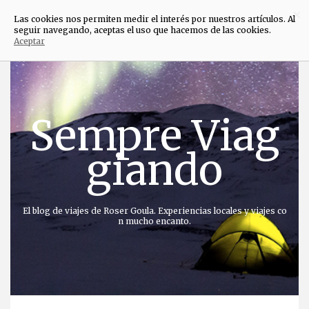
×
Las cookies nos permiten medir el interés por nuestros artículos. Al
seguir navegando, aceptas el uso que hacemos de las cookies.
Aceptar
Saltar
al
contenido
Sempre Viag
giando
El blog de viajes de Roser Goula. Experiencias locales y viajes co
n mucho encanto.