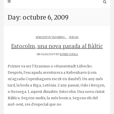
Day: octubre 6, 2009
.
SI NO ESTOY VIAJANDO...
SUECIA
Estocolm, una nova parada al Bàltic
ON 06/10/2009 BY
ROSER GOULA
Primer va ser l’Erasmus a «Hansestadt Lübeck«.
Després, l’escapada aventurera a København (com
m’agrada Copenhaguen escrit en danès!). Un any més
tard, la boda a Riga, Letònia. L’any passat, Oslo i Bergen,
a Noruega. I, aquest dissabte, Estocolm. Una nova ciutat
Bàltica. Segons molts, la més bonica. Segons els del
sud-oest, res d’especial que no