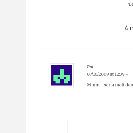
T
4 
Pat
07/10/2009 at 12:39
-
Mmm… seria molt dema