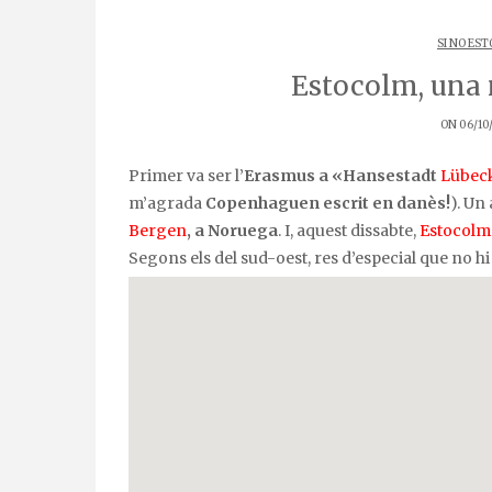
SI NO EST
Estocolm, una 
ON 06/10
Primer va ser l’
Erasmus a «Hansestadt
Lübec
m’agrada
Copenhaguen
escrit en danès!
). Un
Bergen
, a Noruega
. I, aquest dissabte,
Estocolm
Segons els del sud-oest, res d’especial que no h