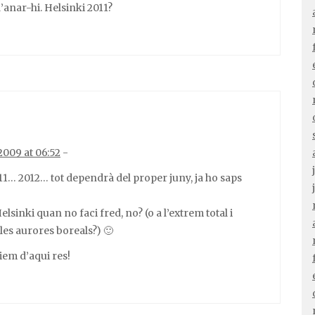
anar-hi. Helsinki 2011?
2009 at 06:52
-
11… 2012… tot dependrà del proper juny, ja ho saps
elsinki quan no faci fred, no? (o a l’extrem total i
les aurores boreals?) 🙂
iem d’aqui res!