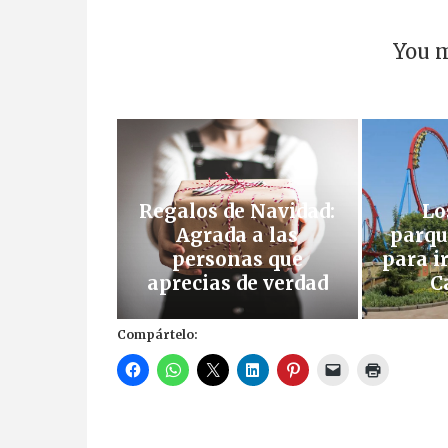
You m
Regalos de Navidad:
Lo
Agrada a las
parqu
personas que
para i
aprecias de verdad
C
Compártelo: