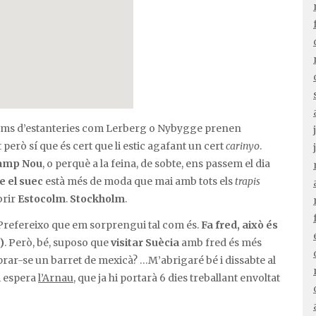
oms d’estanteries com Lerberg o Nybygge prenen
però sí que és cert que li estic agafant un cert
carinyo
.
Camp Nou
, o perquè a la feina, de sobte, ens passem el dia
e el suec
està més de moda que mai amb tots els
trapis
brir
Estocolm
.
Stockholm
.
Prefereixo que em sorprengui tal com és.
Fa fred, això és
)
. Però, bé, suposo que
visitar Suècia
amb fred és més
rar-se un barret de mexicà? …M’abrigaré bé i dissabte al
hi espera
l’Arnau
, que ja hi portarà 6 dies treballant envoltat