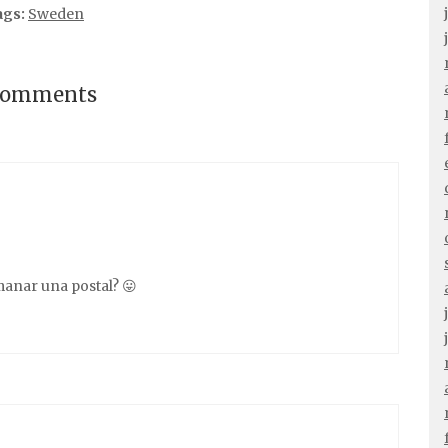
ags:
Sweden
comments
nar una postal? 😛