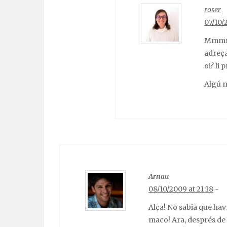
roser
07/10/
Mmmm… 
adreça
oi? li 
Algú m
Arnau
08/10/2009 at 21:18
-
Alça! No sabia que haví
maco! Ara, després de