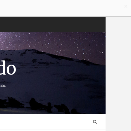
×
do
nto.