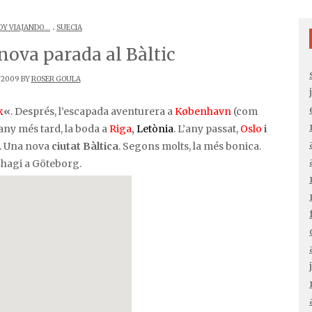
.
OY VIAJANDO...
SUECIA
nova parada al Bàltic
/2009 BY
ROSER GOULA
k
«
. Després, l’escapada aventurera a
København
(com
 any més tard, la boda a
Riga
,
Letònia
. L’any passat,
Oslo
i
. Una nova
ciutat Bàltica
. Segons molts, la més bonica.
i hagi a Göteborg.