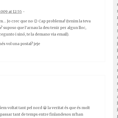
2009 at 12:55
-
Jo crec que no 😉 Cap problema! (tenim la teva
? suposo que l’arnau la deu tenir per algun lloc,
pregunto i sinó, te la demano via email).
és vol una postal? jeje
em voltat tant pel nord 😀 la veritat és que és molt
 passar tant de temps entre finlandesos m’han