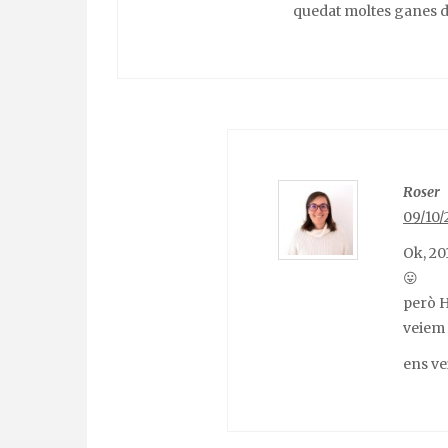
quedat moltes ganes d’
Roser
09/10/
Ok, 20
😛
però H
veiem 
ens ve