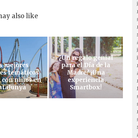
ay also like
¿Un regalo genial
s mejores
para el Día de la
es temáticos
Madre? ¡Una
r con niños en
experiencia
atalunya
Smartbox!