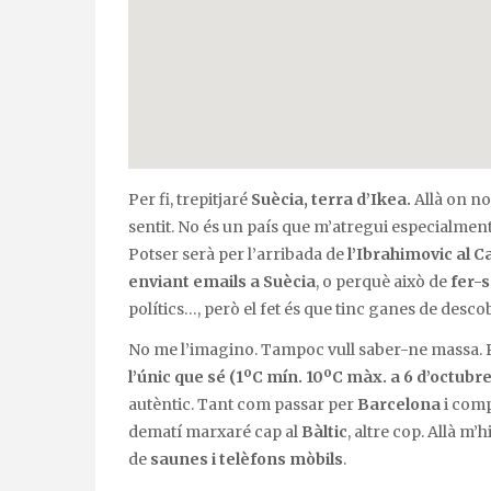
Per fi, trepitjaré
Suècia, terra d’Ikea.
Allà on n
sentit. No és un país que m’atregui especialment 
Potser serà per l’arribada de
l’Ibrahimovic al 
enviant emails a Suècia
, o perquè això de
fer-s
polítics…, però el fet és que tinc ganes de desco
No me l’imagino. Tampoc vull saber-ne massa. 
l’únic que sé (1ºC mín. 10ºC màx. a 6 d’octubre
autèntic. Tant com passar per
Barcelona
i comp
dematí marxaré cap al
Bàltic
, altre cop. Allà m’
de
saunes i telèfons mòbils
.