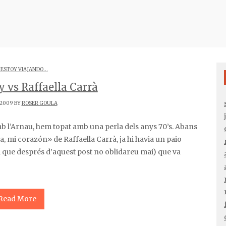
 ESTOY VIAJANDO...
 vs Raffaella Carrà
/2009 BY
ROSER GOULA
ta, mi corazón» de Raffaella Carrà, ja hi havia un paio
ue després d’aquest post no oblidareu mai) que va
Read More