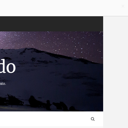
×
do
nto.