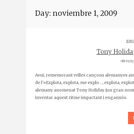
Day: noviembre 1, 2009
SI NO
Tony Holiday
ON 01/11
Avui, rememorant velles cançons alemanyes amb l’Arnau, hem topat amb una perla dels anys 70’s. Abans
de l’»Explota, explota, me explo…, explota, explo
alemany anomenat Tony Holiday (un gran nom q
inventar aquest ritme impactant i enganxós.