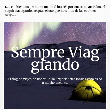
×
Las cookies nos permiten medir el interés por nuestros artículos. Al
seguir navegando, aceptas el uso que hacemos de las cookies.
Aceptar
Saltar
al
contenido
Sempre Viag
giando
El blog de viajes de Roser Goula. Experiencias locales y viajes co
n mucho encanto.