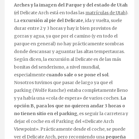
Arches y la imagen del Parque y del estado de Utah
(el Delicate Arch está en todas las
matrículas de Utah
).
La
excursión al pie del Delicate
, ida y vuelta, suele
durar entre 2 y 3 horas y hay ir bien provistos de
gorras y agua, ya que por el camino (y en todo el
parque en general) no hay prácticamente sombras
donde descansar y aguantar las altas tempertauras.
Según dicen, la excursión al Delicate es de las más
bonitas del senderismo, a nivel mundial,
especialmente
cuando sale o se pone el sol
.
Nosotros tuvimos que pasar de largo ya que el
parking (Wolfe Ranche) estaba completamente lleno
y ya había una «cola de espera» de varios coches.
La
opción B, para los que no quieren andar 3 horas o
no tienen sitio en el parking
, es seguir la carretera y
dejar el coche en el Parking del «Delicate Arch
Viewpoint». Prácticamente desde el coche, se puede
ver el Delicate Arch, pero recomiendo una
pequeña