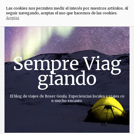
×
Las cookies nos permiten medir el interés por nuestros artículos. Al
seguir navegando, aceptas el uso que hacemos de las cookies.
Aceptar
Saltar
al
contenido
Sempre Viag
giando
El blog de viajes de Roser Goula. Experiencias locales y viajes co
n mucho encanto.