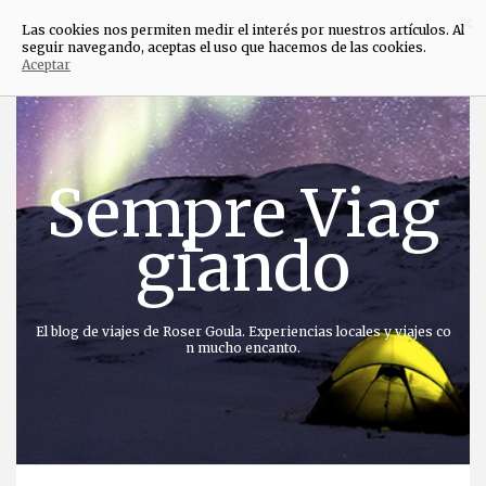
×
Las cookies nos permiten medir el interés por nuestros artículos. Al
seguir navegando, aceptas el uso que hacemos de las cookies.
Aceptar
Saltar
al
contenido
Sempre Viag
giando
El blog de viajes de Roser Goula. Experiencias locales y viajes co
n mucho encanto.