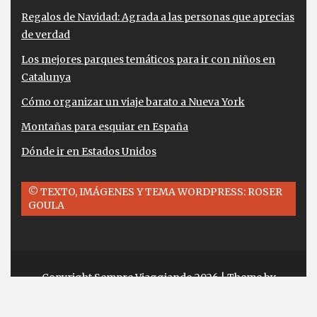
Regalos de Navidad: Agrada a las personas que aprecias
de verdad
Los mejores parques temáticos para ir con niños en
Catalunya
Cómo organizar un viaje barato a Nueva York
Montañas para esquiar en España
Dónde ir en Estados Unidos
© TEXTO, IMÁGENES Y TEMA WORDPRESS: ROSER
GOULA
Copyright Sempre Viaggiando 2026
| Theme by
ThemeinProgress
| Proudly powered by
WordPress