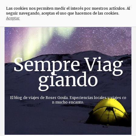
×
Las cookies nos permiten medir el interés por nuestros artículos. Al
seguir navegando, aceptas el uso que hacemos de las cookies.
Aceptar
Saltar
al
contenido
Sempre Viag
giando
El blog de viajes de Roser Goula. Experiencias locales y viajes co
n mucho encanto.