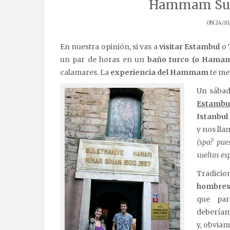
Hammam Sul
ON 24/10
En nuestra opinión, si vas a
visitar Estambul
o
un par de horas en un
baño turco (o Hama
calamares. La
experiencia del Hammam
te met
Un sábad
Estambu
Istanbul
y nos lla
(spa? pue
sueltas e
Tradicio
hombres 
que par
deberíam
y, obviam