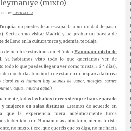
eymaniye (mixto)
/2010 BY
ROSER GOULA
Turquía
, no puedes dejar escapar la oportunidad de pasar
m)
. Sería como visitar Madrid y no probar un bocata de
e de lleno en la cultura turca y, además, te relaja!
o de octubre estuvimos en el único
Hammam mixto de
l
.
Ya habíamos visto todo lo que queríamos ver de
(o todo lo que puedes llegar a ver como turista, 3 ó 4 días),
maba mucho la atención lo de estar en un
«spa» a la turca
s claro! en el hamam hay saunas de vapor, masajes, carnes
spuma y agua… mucha agua!).
nalmente, todos los
baños turcos siempre han separado
y mujeres en salas distintas
. Estamos de acuerdo en
a que la experiencia fuera auténticamente turca
os haber ido a un Hamam más autóctono, menos turista
ente, no mixto. Pero, que queréis que os diga, no me hacía