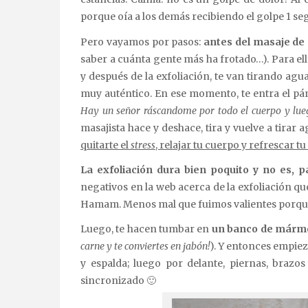
porque oía a los demás recibiendo el golpe 1 s
Pero vayamos por pasos:
antes del masaje de
saber a cuánta gente más ha frotado…). Para ello
y después de la exfoliación, te van tirando agu
muy auténtico. En ese momento, te entra el pán
Hay un señor ráscandome por todo el cuerpo y lu
masajista hace y deshace, tira y vuelve a tira
quitarte el
stress
, relajar tu cuerpo y refrescar 
La exfoliación dura bien poquito y no es, p
negativos en la web acerca de la exfoliación que
Hamam. Menos mal que fuimos valientes porque 
Luego, te hacen tumbar en
un banco de mármo
carne y te conviertes en jabón!
). Y entonces empi
y espalda; luego por delante, piernas, brazo
sincronizado 🙂