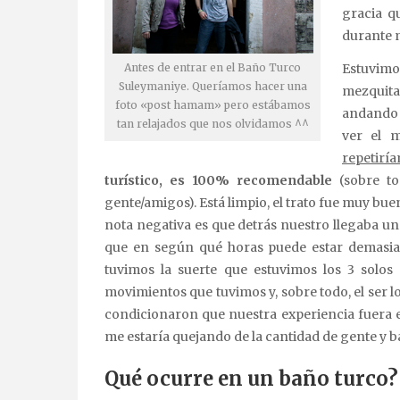
gracia q
durante 
Estuvim
Antes de entrar en el Baño Turco
Suleymaniye. Queríamos hacer una
mezquit
foto «post hamam» pero estábamos
andando 
tan relajados que nos olvidamos ^^
ver el 
repetirí
turístico, es 100% recomendable
(sobre t
gente/amigos). Está limpio, el trato fue muy buen
nota negativa es que detrás nuestro llegaba un 
que en según qué horas puede estar demasiad
tuvimos la suerte que estuvimos los 3 solos c
movimientos que tuvimos y, sobre todo, el ser l
condicionaron que nuestra experiencia fuera e
me estaría quejando de la cantidad de gente y 
Qué ocurre en un baño turco?