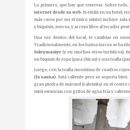
Lo primero, que hay que reservar. Sobre todo, 
internet desde su web
. Si estáis en un hotel, t
más caros por ser el único mixto) incluye: sala 
y biquinis, zuecos, y acceso libre al tocador pos
Una vez dentro del local, te cambias en unos
Tradicionalmente, en los baños turcos se ha id
Suleymaniye
(y en muchos otros turísticos), t
un biquini de ropa (para chicas) y una toalla (par
Luego, con la toalla monísima de cuadros rojos 
(la sauna)
. Está caliente pero se soporta bie
gran piedra de mármol (calentita) en el centro d
mini estancias con grifos de agua fría y calien