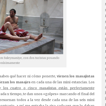
m Suleymaniye, con dos turistas posando
nísimamente
 sabes qué hacer ni cómo ponerte,
vienen los masajistas
ezan los masajes
en cada una de las mini estancias. Los
 los cuatro o cinco masajistas están perfectamente
ada x tiempo, te dan unos «golpes» marcando el final del
resuenan todos a la vez desde cada una de las seis mini
contrario, a mí me entraba la risa cada vez que lo daban