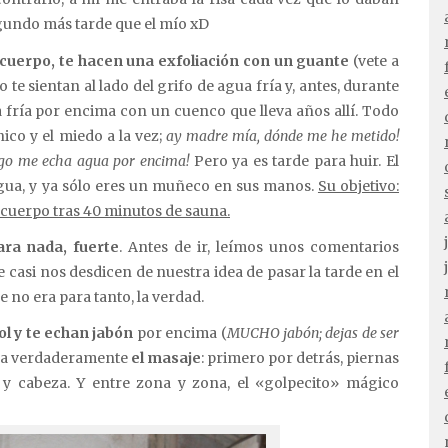
egundo más tarde que el mío xD
 cuerpo, te hacen una exfoliación con un guante
(vete a
 te sientan al lado del grifo de agua fría y, antes, durante
a fría por encima con un cuenco que lleva años allí. Todo
ico y el miedo a la vez;
ay madre mía, dónde me he metido!
ego me echa agua por encima!
Pero ya es tarde para huir. El
r agua, y ya sólo eres un muñeco en sus manos.
Su objetivo:
tu cuerpo tras 40 minutos de sauna.
ara nada, fuerte
. Antes de ir, leímos unos comentarios
 casi nos desdicen de nuestra idea de pasar la tarde en el
no era para tanto, la verdad.
l y te echan jabón
por encima (
MUCHO jabón; dejas de ser
eza verdaderamente
el masaje
: primero por detrás, piernas
s y cabeza. Y entre zona y zona, el «golpecito» mágico