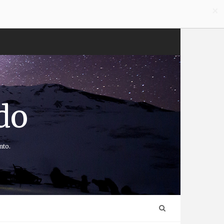
×
do
nto.