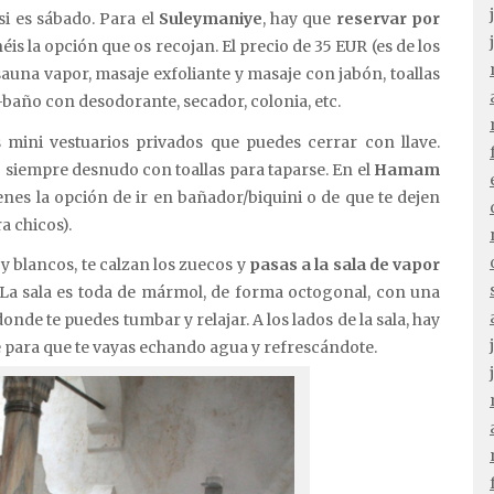
si es sábado. Para el
Suleymaniye
, hay que
reservar por
enéis la opción que os recojan. El precio de 35 EUR (es de los
sauna vapor, masaje exfoliante y masaje con jabón, toallas
t-baño con desodorante, secador, colonia, etc.
 mini vestuarios privados que puedes cerrar con llave.
o siempre desnudo con toallas para taparse. En el
Hamam
ienes la opción de ir en bañador/biquini o de que te dejen
a chicos).
y blancos, te calzan los zuecos y
pasas a la sala de vapor
n. La sala es toda de mármol, de forma octogonal, con una
onde te puedes tumbar y relajar. A los lados de la sala, hay
te para que te vayas echando agua y refrescándote.