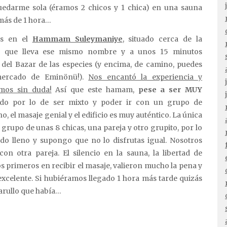
uedarme sola (éramos 2 chicos y 1 chica) en una sauna
más de 1 hora…
os en el
Hammam Suleymaniye
, situado cerca de la
a que lleva ese mismo nombre y a unos 15 minutos
del Bazar de las especies (y encima, de camino, puedes
mercado de Eminönü!).
Nos encantó la experiencia y
amos sin duda!
Así que este hamam,
pese a ser MUY
odo por lo de ser mixto y poder ir con un grupo de
o, el masaje genial y el edificio es muy auténtico. La única
grupo de unas 8 chicas, una pareja y otro grupito, por lo
o lleno y supongo que no lo disfrutas igual. Nosotros
on otra pareja. El silencio en la sauna, la libertad de
os primeros en recibir el masaje, valieron mucho la pena y
xcelente. Si hubiéramos llegado 1 hora más tarde quizás
barullo que había…