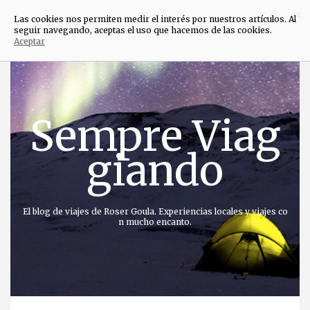
×
Las cookies nos permiten medir el interés por nuestros artículos. Al
seguir navegando, aceptas el uso que hacemos de las cookies.
Aceptar
Saltar
al
contenido
Sempre Viag
giando
El blog de viajes de Roser Goula. Experiencias locales y viajes co
n mucho encanto.