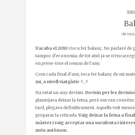
SI NO
Ba
ON 30/12
S’acaba el 2010
i toca fer balanç. No parlaré de p
tampoc d’economia; de tot això ja se n’encarre
en
prime-time
el resum de l’any.
Com cada final d’any, toca fer balanç de mi mat
mi, a nivell viatgístic
^_^
Ha estat un any decisiu.
Decisiu per les decisi
plantejava deixar la feina, però em van convèn
tard, plegava definitivament. Aquells vuit mesos
preparar la retirada.
Vaig deixar la feina a fin
màster i vaig acceptar una suculenta i interes
món autònom.