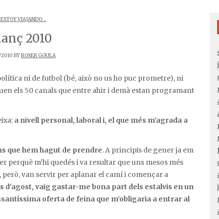
 ESTOY VIAJANDO...
lanç 2010
/2010 BY
ROSER GOULA
olítica ni de futbol (bé, això no us ho puc prometre), ni
guen els 50 canals que entre ahir i demà estan programant
eixa:
a nivell personal, laboral i, el que més m’agrada a
ons que hem hagut de prendre
. A principis de gener ja em
cer perquè m’hi quedés i va resultar que uns mesos més
, però, van servir per aplanar el camí i començar a
als d’agost, vaig gastar-me bona part dels estalvis en un
santíssima oferta de feina que m’obligaria a entrar al