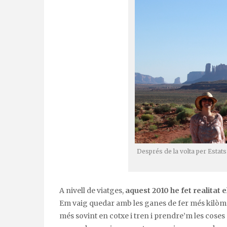
Després de la volta per Estat
A nivell de viatges,
aquest 2010 he fet realitat
Em vaig quedar amb les ganes de fer més kilòme
més sovint en cotxe i tren i prendre’m les coses