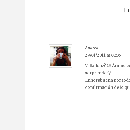
1
Andrea
29/01/2011 at 02:35
-
Valladoliz? 😉 Ánimo c
sorprenda 🙂
Enhorabuena por todos
confirmación de lo que