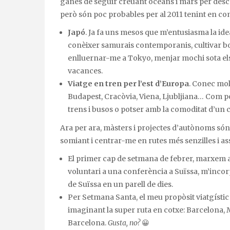
ganes de seguir creuant oceans i mars per desc
però són poc probables per al 2011 tenint en com
Japó
. Ja fa uns mesos que m’entusiasma la idea
conèixer samurais contemporanis, cultivar b
enlluernar-me a Tokyo, menjar mochi sota els 
vacances.
Viatge en tren per l’est d’Europa
. Conec mol
Budapest, Cracòvia, Viena, Ljubljiana… Com pot
trens i busos o potser amb la comoditat d’un c
Ara per ara, màsters i projectes d’autònoms són
somiant i centrar-me en rutes més senzilles i ass
El primer cap de setmana de febrer, marxem 
voluntari a una conferència a Suïssa, m’inco
de Suïssa en un parell de dies.
Per Setmana Santa, el meu propòsit viatgístic s
imaginant la super ruta en cotxe: Barcelona, M
Barcelona.
Gusta, no?
😀