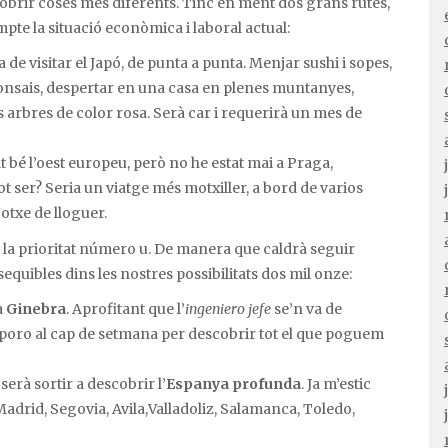
obrir coses més diferents. Tinc en ment dos grans rutes,
pte la situació econòmica i laboral actual:
 de visitar el Japó, de punta a punta. Menjar sushi i sopes,
onsais, despertar en una casa en plenes muntanyes,
arbres de color rosa. Serà car i requerirà un mes de
t bé l’oest europeu, però no he estat mai a Praga,
 ser? Seria un viatge més motxiller, a bord de varios
otxe de lloguer.
 la prioritat número u. De manera que caldrà seguir
equibles dins les nostres possibilitats dos mil onze:
a
Ginebra
. Aprofitant que l’
ingeniero jefe
se’n va de
rporo al cap de setmana per descobrir tot el que poguem
erà sortir a descobrir l’
Espanya profunda
. Ja m’estic
adrid, Segovia, Avila,Valladoliz, Salamanca, Toledo,