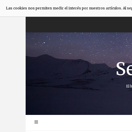
Las cookies nos permiten medir el interés por nuestros artículos. Al s
Saltar
al
contenido
S
El 