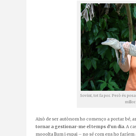
Sovint, tot fa por. Però és posa
millo
Això de ser autònom ho començo a portar bé, a
tornar a gestionar-me el temps d’un dia
. A ca
mooolta llum i espai – no sé com ens ho faríem 