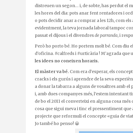
distreuen un segon… i, de sobte, has perdut el m
les hores del dia: pots anar fent rentadores i o
o pots decidir anar a comprar a les 12h, com els a
evidentment, la teva jornada laboral tampoc cone
passat el dijous i el divendres
de parranda
, i res
Però ho porto bé. Ho portem molt bé. Com diu ell
d’oficina. #calfreds i #urticària ! M’agrada que 
les idees no coneixen horaris.
El màster va bé.
Com era d’esperar, els concept
cracks i els gurús i aprendre de la seva experièn
a donar la tabarra a alguns de vosaltres amb el 
i, amb dues companyes més, l’estem intentant t
de bo el 2011 el converteixi en alguna cosa més
cosa que sigui meva i tinc el pressentiment que 
projecte que reformuli el concepte «guia de viat
Jo també ho penso! 😀