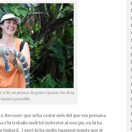
r-s'hi, no pensar-hi gaire i portar-ho de la
r manera possible.
ra. Reconec que m’ha costat més del que em pensava
sa s’hi treballa molt bé (sobretot al nou pis, on hi ha
a Guitard…) però hi ha molts (masses) inputs que et