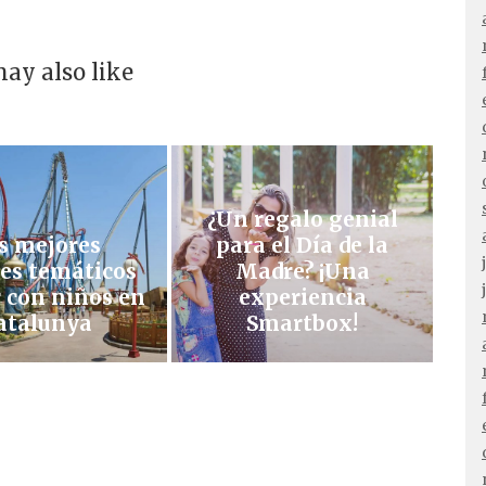
ay also like
¿Un regalo genial
s mejores
para el Día de la
es temáticos
Madre? ¡Una
r con niños en
experiencia
atalunya
Smartbox!