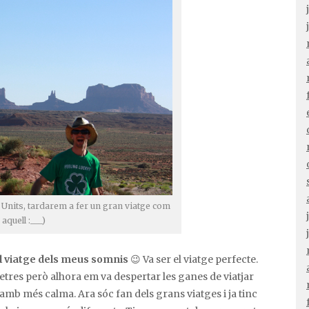
s Units, tardarem a fer un gran viatge com
aquell :___)
 el viatge dels meus somnis
😉 Va ser el viatge perfecte.
tres però alhora em va despertar les ganes de viatjar
 amb més calma. Ara sóc fan dels grans viatges i ja tinc