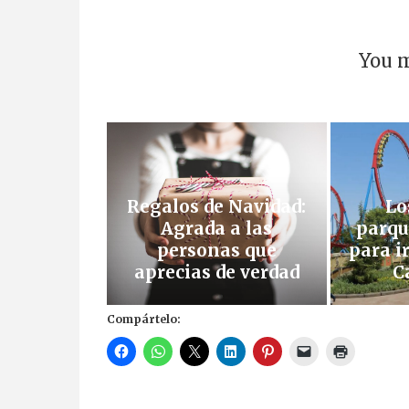
You m
Regalos de Navidad:
Lo
Agrada a las
parqu
personas que
para i
aprecias de verdad
C
Compártelo: