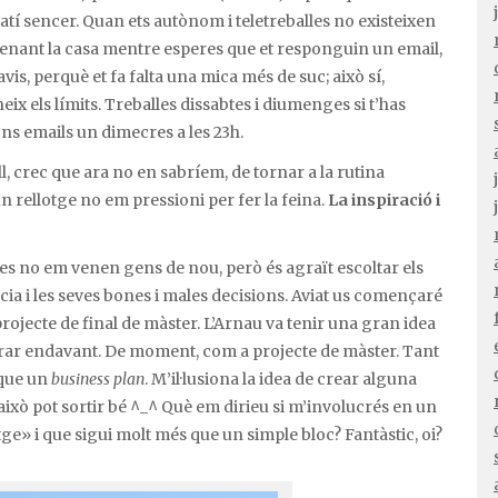
atí sencer. Quan ets autònom i teletreballes no existeixen
rdenant la casa mentre esperes que et responguin un email,
vis, perquè et fa falta una mica més de suc; això sí,
ix els límits. Treballes dissabtes i diumenges si t’has
pons emails un dimecres a les 23h.
, crec que ara no en sabríem, de tornar a la rutina
un rellotge no em pressioni per fer la feina.
La inspiració i
es no em venen gens de nou, però és agraït escoltar els
cia i les seves bones i males decisions. Aviat us començaré
projecte de final de màster. L’Arnau va tenir una gran idea
irar endavant. De moment, com a projecte de màster. Tant
 que un
business plan
. M’il·lusiona la idea de crear alguna
això pot sortir bé ^_^ Què em dirieu si m’involucrés en un
ge» i que sigui molt més que un simple bloc? Fantàstic, oi?