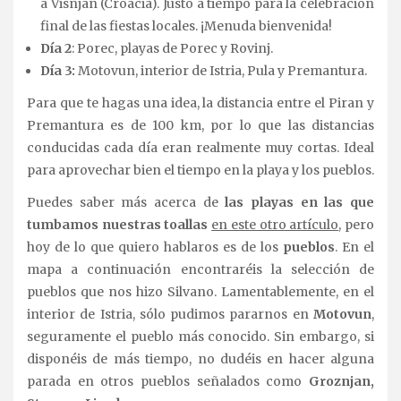
a Visnjan (Croacia). Justo a tiempo para la celebración
final de las fiestas locales. ¡Menuda bienvenida!
Día 2
: Porec, playas de Porec y Rovinj.
Día 3:
Motovun, interior de Istria, Pula y Premantura.
Para que te hagas una idea, la distancia entre el Piran y
Premantura es de 100 km, por lo que las distancias
conducidas cada día eran realmente muy cortas. Ideal
para aprovechar bien el tiempo en la playa y los pueblos.
Puedes saber más acerca de
las playas en las que
tumbamos nuestras toallas
en este otro artículo
, pero
hoy de lo que quiero hablaros es de los
pueblos
. En el
mapa a continuación encontraréis la selección de
pueblos que nos hizo Silvano. Lamentablemente, en el
interior de Istria, sólo pudimos pararnos en
Motovun
,
seguramente el pueblo más conocido. Sin embargo, si
disponéis de más tiempo, no dudéis en hacer alguna
parada en otros pueblos señalados como
Groznjan,