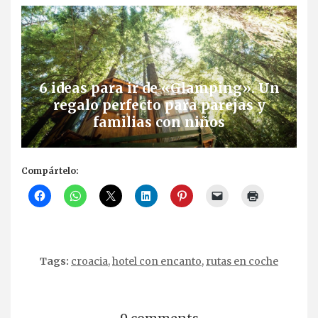
6 ideas para ir de «Glamping». Un
regalo perfecto para parejas y
familias con niños
Compártelo:
Tags:
croacia
,
hotel con encanto
,
rutas en coche