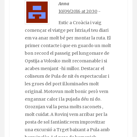
Anna
10/09/2016 at 20:30
-
Estic a Croàcia i vaig
començar el viatge per Ístria,el teu diari
em va anar molt bé per montar la ruta. El
primer contacte i que en guardo un molt
bon record el passeig pel lungomare de
Opstija a Volosko molt recomanable i si
acabes menjant -hi millor. Destacar el
coliseum de Pula de nit és espectacular i
les grues del port il.luminades molt
original. Motovun molt bonic però vem
enganxar calor i la pujada déu ni do.
Groznjan val la pena molts raconets ,
molt cuidat. A Rovinj vem arribar per la
posta de sol fantàstic.vem improvitzar
una excursió a Trget baixant a Pula amb