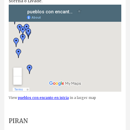
Sterna o Livade
.
View
pueblos con encanto en istria
in a larger map
.
PIRAN