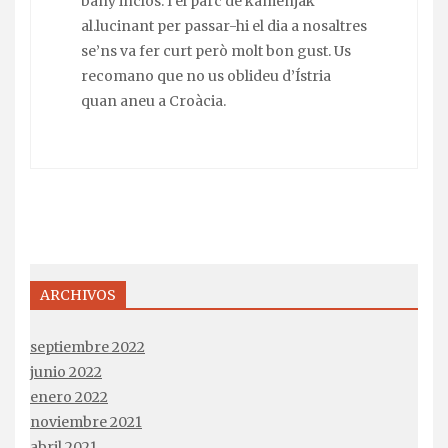
bany inclòs. I el parc de kamenjak
al.lucinant per passar-hi el dia a nosaltres
se’ns va fer curt però molt bon gust. Us
recomano que no us oblideu d’Ístria
quan aneu a Croàcia.
ARCHIVOS
septiembre 2022
junio 2022
enero 2022
noviembre 2021
abril 2021