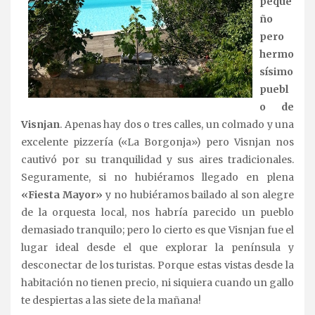
peque
ño
pero
hermo
sísimo
puebl
o de
Visnjan
. Apenas hay dos o tres calles, un colmado y una
excelente pizzería («La Borgonja») pero Visnjan nos
cautivó por su tranquilidad y sus aires tradicionales.
Seguramente, si no hubiéramos llegado en plena
«Fiesta Mayor»
y no hubiéramos bailado al son alegre
de la orquesta local, nos habría parecido un pueblo
demasiado tranquilo; pero lo cierto es que Visnjan fue el
lugar ideal desde el que explorar la península y
desconectar de los turistas. Porque estas vistas desde la
habitación no tienen precio, ni siquiera cuando un gallo
te despiertas a las siete de la mañana!