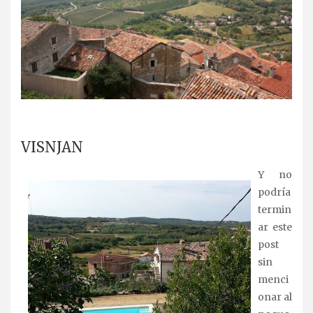
.
VISNJAN
Y no
podría
termin
ar este
post
sin
menci
onar al