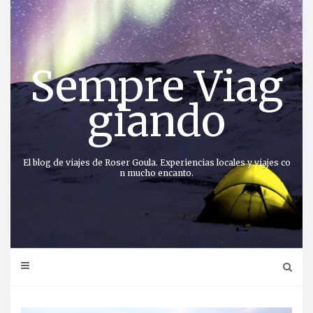
Saltar
al
contenido
Sempre Viag
giando
El blog de viajes de Roser Goula. Experiencias locales y viajes co
n mucho encanto.