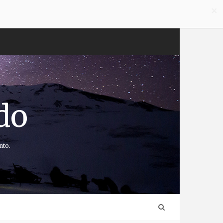
×
do
nto.