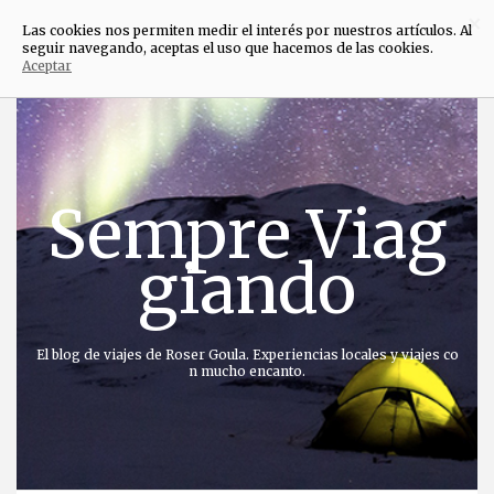
×
Las cookies nos permiten medir el interés por nuestros artículos. Al
seguir navegando, aceptas el uso que hacemos de las cookies.
Aceptar
Saltar
al
contenido
Sempre Viag
giando
El blog de viajes de Roser Goula. Experiencias locales y viajes co
n mucho encanto.