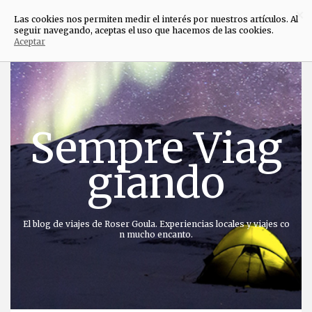
×
Las cookies nos permiten medir el interés por nuestros artículos. Al
seguir navegando, aceptas el uso que hacemos de las cookies.
Aceptar
Saltar
al
contenido
Sempre Viag
giando
El blog de viajes de Roser Goula. Experiencias locales y viajes co
n mucho encanto.