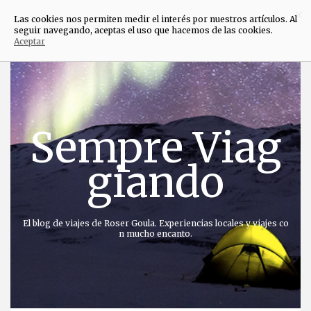
×
Las cookies nos permiten medir el interés por nuestros artículos. Al
seguir navegando, aceptas el uso que hacemos de las cookies.
Aceptar
Saltar
al
contenido
Sempre Viag
giando
El blog de viajes de Roser Goula. Experiencias locales y viajes co
n mucho encanto.