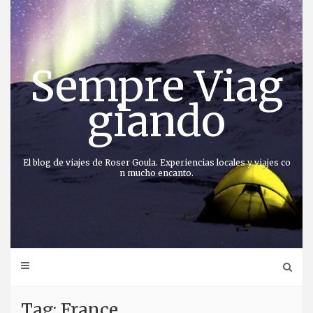
Saltar
al
contenido
Sempre Viag
giando
El blog de viajes de Roser Goula. Experiencias locales y viajes co
n mucho encanto.
Tag: France