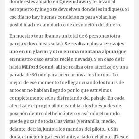
donde estés alojado en
Queenstown
y te llevan al
aeropuerto (y luego te devuelven donde les indiques). Si
ese día no hay buenas condiciones para volar, hay
posibilidad de cambiarlo o de devolución del dinero.
En nuestro tour íbamos un total de 6 personas (otra
pareja y dos chicas solas).
Se realizan dos aterrizajes:
uno en un glaciar y otro en una montaña alpina
(que
en nuestro caso estaba recién nevada). Y en caso de ir
hasta
Milford Sound,
allí se realiza otro aterrizaje y una
parada de 30 min para acercarnos a los fiordos. Lo
mejor de ese momento fue llegar cuando los tours de
autocar no habían llegado por lo que estuvimos
completamente solos disfrutando del paisaje. En cada
aterrizaje el propio piloto cambia a los huéspedes de
posición dentro del helicóptero y así todo el mundo
puede gozar de todas las vistas (ventanilla, medio,
delante, detrás, junto a los mandos del piloto…). Sin
duda, el mejor lugar es delante, al lado del piloto. ¡Desde