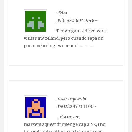
viktor
09/05/2016 at 19:48
-
Tengo ganas de volver a
visitar nw zeland, pero cuando sepa un
poco mejor ingles o maori……………
Roser Izquierdo
07/02/2017 at 11:06
-
Hola Roser,
marxem aquest diumenge cap a NZ, i no
tinc gaire clar el tema de la targeta sim