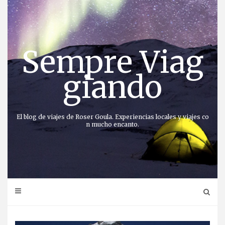
Saltar
al
contenido
Sempre Viag
giando
El blog de viajes de Roser Goula. Experiencias locales y viajes co
n mucho encanto.