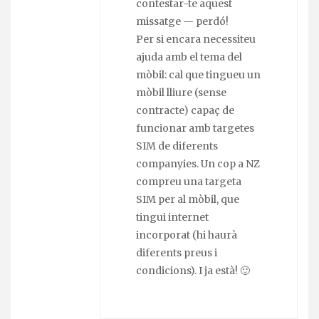
contestar-te aquest
missatge — perdó!
Per si encara necessiteu
ajuda amb el tema del
mòbil: cal que tingueu un
mòbil lliure (sense
contracte) capaç de
funcionar amb targetes
SIM de diferents
companyies. Un cop a NZ
compreu una targeta
SIM per al mòbil, que
tingui internet
incorporat (hi haurà
diferents preus i
condicions). I ja està! 🙂