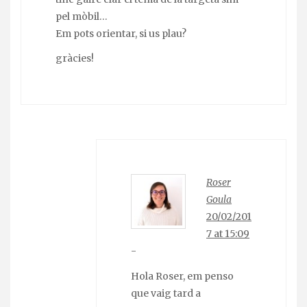
pel mòbil…
Em pots orientar, si us plau?
gràcies!
Roser
Goula
20/02/201
7 at 15:09
-
Hola Roser, em penso
que vaig tard a