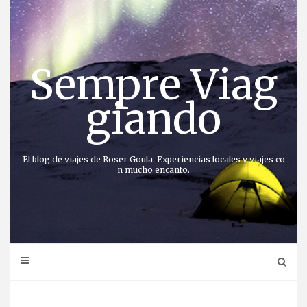
Saltar
al
contenido
Sempre Viag
giando
El blog de viajes de Roser Goula. Experiencias locales y viajes co
n mucho encanto.