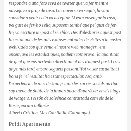
respondre a una foto seva de twitter que va fer mentre
passejava a prop de casa. La conversa va seguir, la vam
convidar a venir i ella va acceptar. Li vam ensenyar la casa,
pel gust de fer-ho i ella, suposem també que pel gust de fer-
ho, va escriure un post al seu bloc. Des d’aleshores aquest post
ha estat una de les més exitoses entrades de visites a la nostra
web! Cada cop que venia el nostre web manager i ens
ensenyava les estadistiques, podíem comprovar la quantitat
de gent que ens arrivaba directament des d’aquest post. I tres
anys més tard, encara segueix passant! Tot va ser casualitat i
bona fe i el resultat ha estat espectacular. Ara, amb
l’experiència de més de 4 anys amb les xarxes socials no tinc
cap mena de dubte de la importància d’aparèixer en els blogs
de viatgers. I si són de solvéncia contrastada com els de la
Roser, encara millor!»
Albert i Cristina, Mas Can Batlle (Catalunya)
Poldi Apartments