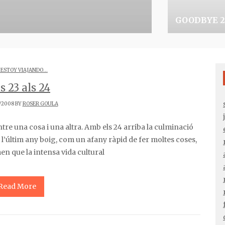
THE COOLEST
GOODBYE 2
 ESTOY VIAJANDO...
s 23 als 24
/2008 BY
ROSER GOULA
tat l’últim any boig, com un afany ràpid de fer moltes coses,
en que la intensa vida cultural
Read More