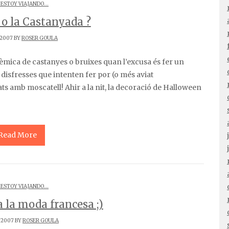
 ESTOY VIAJANDO...
o la Castanyada ?
/2007 BY
ROSER GOULA
e disfresses que intenten fer por (o més aviat
ats amb moscatell! Ahir a la nit, la decoració de Halloween
Read More
 ESTOY VIAJANDO...
 la moda francesa ;)
/2007 BY
ROSER GOULA