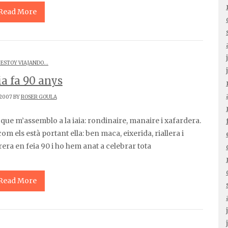
Read More
 ESTOY VIAJANDO...
ia fa 90 anys
/2007 BY
ROSER GOULA
om els està portant ella: ben maca, eixerida, riallera i
era en feia 90 i ho hem anat a celebrar tota
Read More