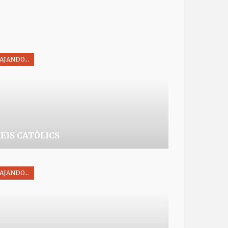
DO...
AJANDO...
EIS CATÒLICS
AJANDO...