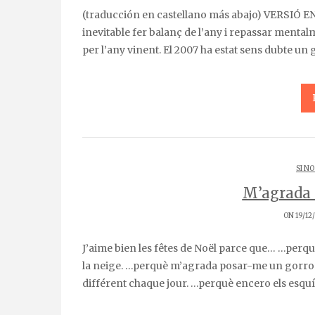
(traducción en castellano más abajo) VERSIÓ EN CATALÀ Quan s’acosta la nit del 31 de desembre és
inevitable fer balanç de l’any i repassar mentalm
per l’any vinent. El 2007 ha estat sens dubte un 
SI NO
M’agrada 
ON 19/12
J’aime bien les fêtes de Noël parce que… …perquè arriba el fred i la neu. …parce que j’aime bien le froid et
la neige. …perquè m’agrada posar-me un gorro 
différent chaque jour. …perquè encero els esquís