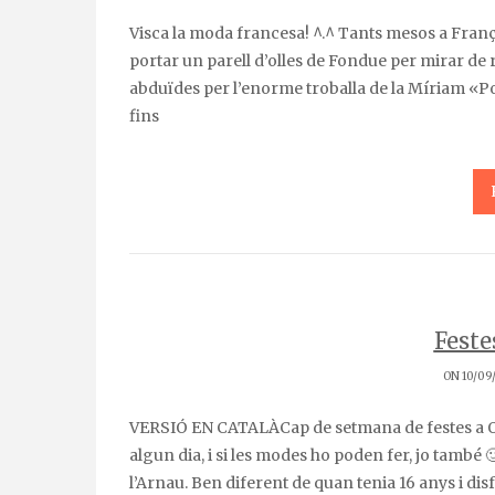
Visca la moda francesa! ^.^ Tants mesos a França s’havien de notar i ahir les dues parisines del grup vam
portar un parell d’olles de Fondue per mirar de r
abduïdes per l’enorme troballa de la Míriam «Po
fins
Feste
ON 10/09
VERSIÓ EN CATALÀCap de setmana de festes a Olot. Feia aaaaaanys que no hi anava. Diuen que tot torna
algun dia, i si les modes ho poden fer, jo també 
l’Arnau. Ben diferent de quan tenia 16 anys i dis