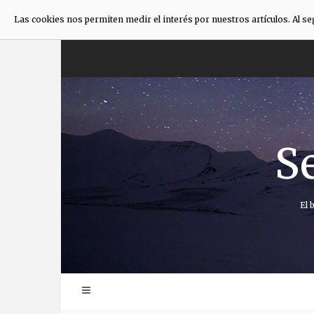
Las cookies nos permiten medir el interés por nuestros artículos. Al s
Saltar
al
contenido
S
El 