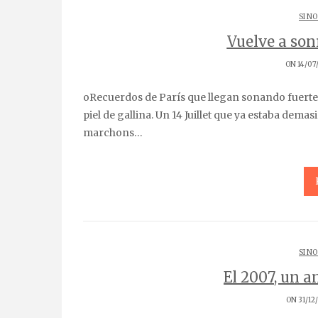
SI NO
Vuelve a sonr
ON 14/07
oRecuerdos de París que llegan sonando fuerte como los fuegos artificiales en la Tour Eiffel. Momento
piel de gallina. Un 14 Juillet que ya estaba dema
marchons…
SI NO
El 2007, un a
ON 31/12