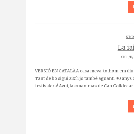
SI NO
La ia
ON 11/11
VERSIÓ EN CATALÀA casa meva, tothom em diu que m’assemblo a la iaia: rondinaire, manaire i xafardera.
Tant de bo sigui així i jo també aguanti 90 anys c
festivalera! Avui, la «mamma» de Can Colldecarr