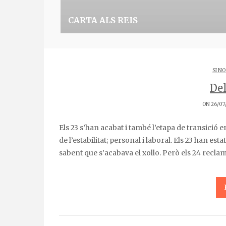
CARTA ALS REIS
SI NO
Del
ON 26/07
Els 23 s’han acabat i també l’etapa de transició entre una cosa i una altra. Amb els 24 arriba la culminació
de l’estabilitat; personal i laboral. Els 23 han es
sabent que s’acabava el xollo. Però els 24 reclam