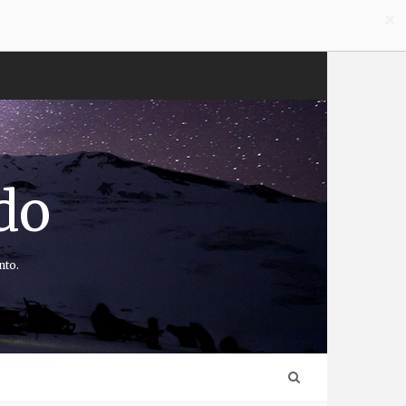
×
do
nto.