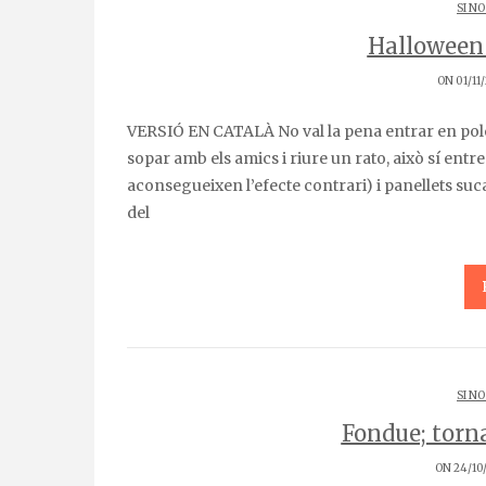
SI NO
Halloween 
ON 01/11
VERSIÓ EN CATALÀ No val la pena entrar en polèmica de castanyes o bruixes quan l’excusa és fer un
sopar amb els amics i riure un rato, això sí entr
aconsegueixen l’efecte contrari) i panellets suc
del
SI NO
Fondue; torna
ON 24/10